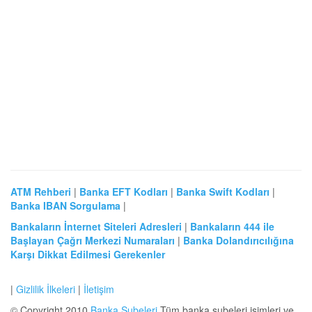
ATM Rehberi
|
Banka EFT Kodları
|
Banka Swift Kodları
|
Banka IBAN Sorgulama
|
Bankaların İnternet Siteleri Adresleri
|
Bankaların 444 ile
Başlayan Çağrı Merkezi Numaraları
|
Banka Dolandırıcılığına
Karşı Dikkat Edilmesi Gerekenler
|
Gizlilik İlkeleri
|
İletişim
© Copyright 2010
Banka Şubeleri
Tüm banka şubeleri isimleri ve