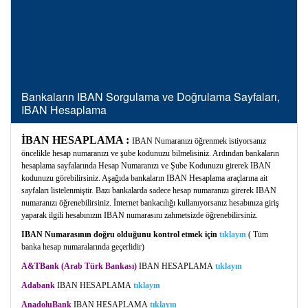
Bankaların IBAN Sorgulama ve Doğrulama Sayfaları,
IBAN Hesaplama
İBAN HESAPLAMA :
IBAN Numaranızı öğrenmek istiyorsanız
öncelikle hesap numaranızı ve şube kodunuzu bilmelisiniz. Ardından bankaların
hesaplama sayfalarında Hesap Numaranızı ve Şube Kodunuzu girerek IBAN
kodunuzu görebilirsiniz. Aşağıda bankaların IBAN Hesaplama araçlarına ait
sayfaları listelenmiştir. Bazı bankalarda sadece hesap numaranızı girerek IBAN
numaranızı öğrenebilirsiniz. İnternet bankacılığı kullanıyorsanız hesabınıza giriş
yaparak ilgili hesabınızın IBAN numarasını zahmetsizde öğrenebilirsiniz.
IBAN Numarasının doğru olduğunu kontrol etmek için
tıklayın
( Tüm
banka hesap numaralarında geçerlidir)
A&TBank (Arab Türk Bankası)
IBAN
HESAPLAMA
tıklayın
Adabank
IBAN
HESAPLAMA
tıklayın
AnadoluBank
IBAN
HESAPLAMA
tıklayın