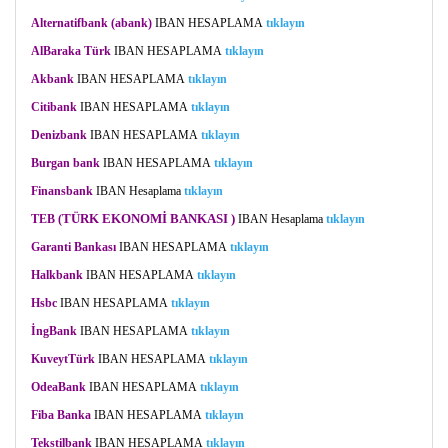
Alternatifbank (abank)
IBAN
HESAPLAMA
tıklayın
AlBaraka Türk
IBAN
HESAPLAMA
tıklayın
Akbank
IBAN
HESAPLAMA
tıklayın
Citibank
IBAN
HESAPLAMA
tıklayın
Denizbank
IBAN
HESAPLAMA
tıklayın
Burgan bank
IBAN
HESAPLAMA
tıklayın
Finansbank
IBAN
Hesaplama
tıklayın
TÜRK EKONOMİ BANKASI )
TEB (
IBAN
Hesaplama
tıklayın
Garanti Bankası
IBAN
HESAPLAMA
tıklayın
Halkbank
IBAN
HESAPLAMA
tıklayın
Hsbc
IBAN
HESAPLAMA
tıklayın
İngBank
IBAN
HESAPLAMA
tıklayın
KuveytTürk
IBAN
HESAPLAMA
tıklayın
OdeaBank
IBAN
HESAPLAMA
tıklayın
Fiba Banka
IBAN
HESAPLAMA
tıklayın
Tekstilbank
IBAN
HESAPLAMA
tıklayın