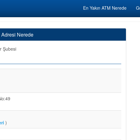
En Yakın ATM Nerede
Gü
e Adresi Nerede
r Şubesi
 No:49
ri
)