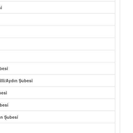
i
besi
lli/Aydın Şubesi
besi
ubesi
ın Şubesi