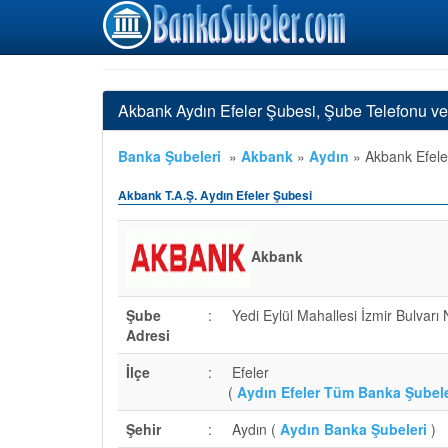
Akbank Aydın Efeler Şubesi, Şube Telefonu v
Banka Şubeleri
»
Akbank
»
Aydın
»
Akbank Efele
Akbank T.A.Ş. Aydın Efeler Şubesi
Akbank
Şube
:
Yedi Eylül Mahallesi İzmir Bulvarı
Adresi
İlçe
:
Efeler
(
Aydın Efeler Tüm Banka Şubele
Şehir
:
Aydın (
Aydın Banka Şubeleri
)