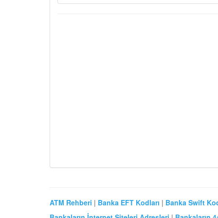
ATM Rehberi
|
Banka EFT Kodları
|
Banka Swift Kod
Bankaların İnternet Siteleri Adresleri
|
Bankaların 4