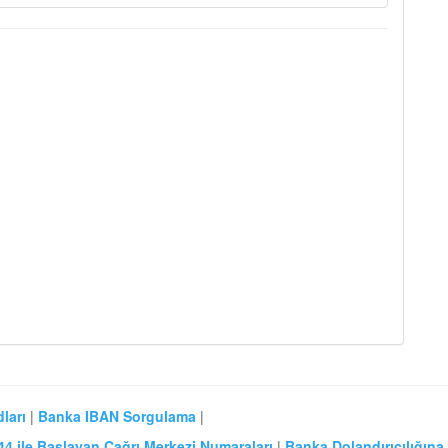
ları
|
Banka IBAN Sorgulama
|
44 ile Başlayan Çağrı Merkezi Numaraları
|
Banka Dolandırıcılığına