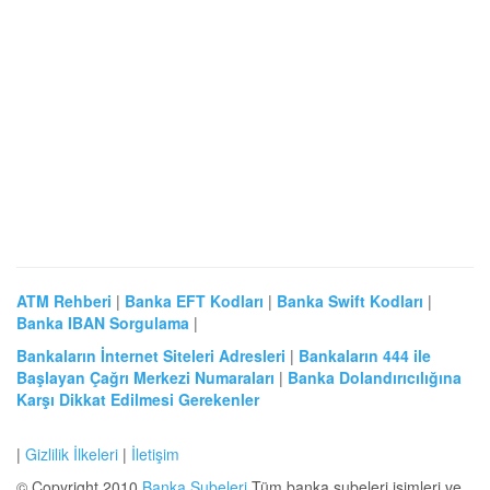
ATM Rehberi
|
Banka EFT Kodları
|
Banka Swift Kodları
|
Banka IBAN Sorgulama
|
Bankaların İnternet Siteleri Adresleri
|
Bankaların 444 ile
Başlayan Çağrı Merkezi Numaraları
|
Banka Dolandırıcılığına
Karşı Dikkat Edilmesi Gerekenler
|
Gizlilik İlkeleri
|
İletişim
© Copyright 2010
Banka Şubeleri
Tüm banka şubeleri isimleri ve