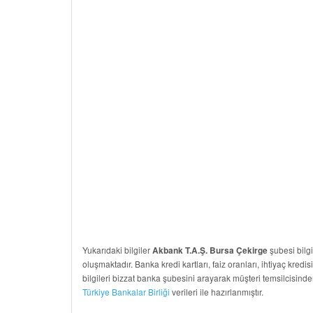
Yukarıdaki bilgiler
şubesi bilgi
Akbank T.A.Ş. Bursa Çekirge
oluşmaktadır. Banka kredi kartları, faiz oranları, ihtiyaç kredis
bilgileri bizzat banka şubesini arayarak müşteri temsilcisinde
Türkiye Bankalar Birliği
verileri ile hazırlanmıştır.