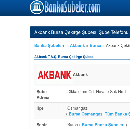
Akbank Bursa Çekirge Şubesi, Şube Telefonu
Banka Şubeleri
»
Akbank
»
Bursa
»
Akbank Çekir
Akbank T.A.Ş. Bursa Çekirge Şubesi
Akbank
Şube
:
Dikkaldırım Cd. Havale Sok No:1
Adresi
İlçe
:
Osmangazi
(
Bursa Osmangazi Tüm Banka Ş
Şehir
:
Bursa (
Bursa Banka Şubeleri
)