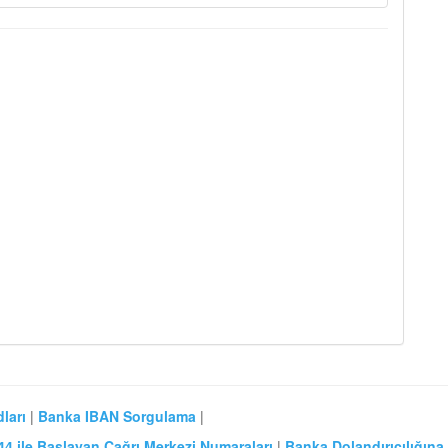
ları
|
Banka IBAN Sorgulama
|
44 ile Başlayan Çağrı Merkezi Numaraları
|
Banka Dolandırıcılığına