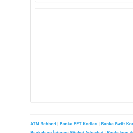
ATM Rehberi
|
Banka EFT Kodları
|
Banka Swift Kod
Bankaların İnternet Siteleri Adresleri
|
Bankaların 4