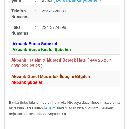
Şehir
:
Bursa (
Bursa Banka Şubeleri
)
Telefon
:
224-3720630
Numarası
Faks
:
224-3724896
Numarası
Akbank Bursa Şubeleri
Akbank Bursa Kestel Şubeleri
Akbank İletişim & Müşteri Destek Hattı (
444 25 25 /
0850 222 25 25
)
Akbank Genel Müdürlük İletişim Bilgileri
Akbank Şubeleri
Banka Şube bilgilerinde bir hata, eksiklik veya düzeltilmesini istediğiniz
bir durum varsa lütfen
sayfamızdan bize bildiriniz. Gereken
İletişim
değişiklik en kısa sürede yapılacaktır.