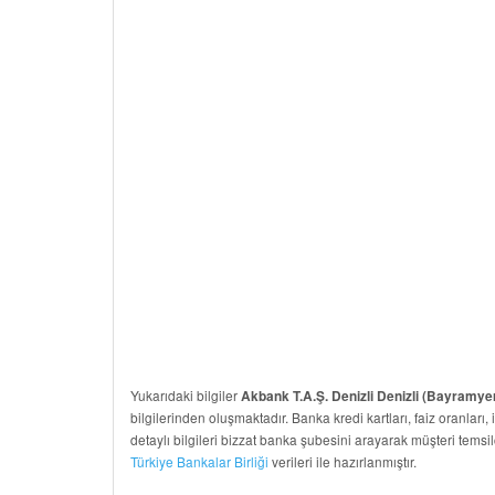
Yukarıdaki bilgiler
Akbank T.A.Ş. Denizli Denizli (Bayramyer
bilgilerinden oluşmaktadır. Banka kredi kartları, faiz oranları, 
detaylı bilgileri bizzat banka şubesini arayarak müşteri temsil
Türkiye Bankalar Birliği
verileri ile hazırlanmıştır.