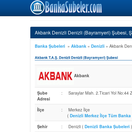
Akbank Denizli Denizli (Bayramyeri) Şubesi, 
Banka Şubeleri
»
Akbank
»
Denizli
»
Akbank Deni
Akbank T.A.Ş. Denizli Denizli (Bayramyeri) Şubesi
Akbank
Şube
:
Saraylar Mah. 2.Ticari Yol No:44 
Adresi
İlçe
:
Merkez İlçe
(
Denizli Merkez İlçe Tüm Banka 
Şehir
:
Denizli (
Denizli Banka Şubeleri