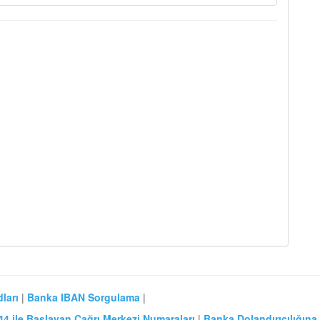
ları
|
Banka IBAN Sorgulama
|
44 ile Başlayan Çağrı Merkezi Numaraları
|
Banka Dolandırıcılığına