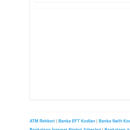
ATM Rehberi
|
Banka EFT Kodları
|
Banka Swift Kod
Bankaların İnternet Siteleri Adresleri
|
Bankaların 4