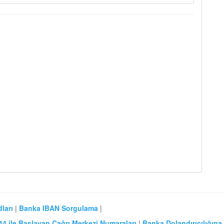
ları
|
Banka IBAN Sorgulama
|
44 ile Başlayan Çağrı Merkezi Numaraları
|
Banka Dolandırıcılığına