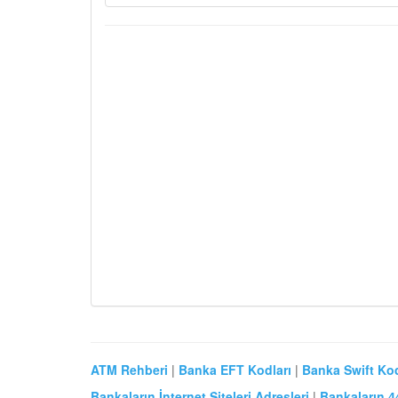
ATM Rehberi
|
Banka EFT Kodları
|
Banka Swift Kod
Bankaların İnternet Siteleri Adresleri
|
Bankaların 4