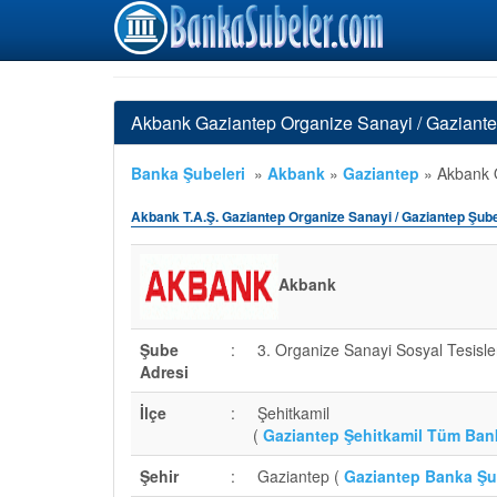
Akbank Gaziantep Organize Sanayi / Gaziante
Banka Şubeleri
»
Akbank
»
Gaziantep
»
Akbank O
Akbank T.A.Ş. Gaziantep Organize Sanayi / Gaziantep Şub
Akbank
Şube
:
3. Organize Sanayi Sosyal Tesisle
Adresi
İlçe
:
Şehitkamil
(
Gaziantep Şehitkamil Tüm Ban
Şehir
:
Gaziantep (
Gaziantep Banka Şu