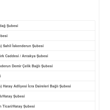
ndağ Şubesi
ubesi
a) Sahil İskenderun Şubesi
ürk Caddesi / Antakya Şubesi
nderun Demir Çelik Bağlı Şubesi
i
) Hatay Adliyesi İcra Daireleri Bağlı Şubesi
lı/Hatay Şubesi
n Ticari/Hatay Şubesi