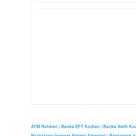
ATM Rehberi
|
Banka EFT Kodları
|
Banka Swift Kod
Bankaların İnternet Siteleri Adresleri
|
Bankaların 4