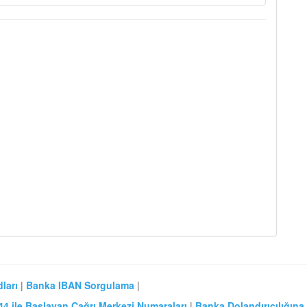
ları
|
Banka IBAN Sorgulama
|
44 ile Başlayan Çağrı Merkezi Numaraları
|
Banka Dolandırıcılığına