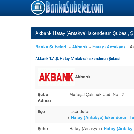
Akbank Hatay (Antakya) İskenderun Şubesi, Ş
Banka Şubeleri
»
Akbank
»
Hatay (Antakya)
»
Ak
Akbank T.A.Ş. Hatay (Antakya) İskenderun Şubesi
Akbank
Şube
:
Maraşal Çakmak Cad. No : 7
Adresi
İlçe
:
İskenderun
(
Hatay (Antakya) İskenderun T
Şehir
:
Hatay (Antakya) (
Hatay (Antakya