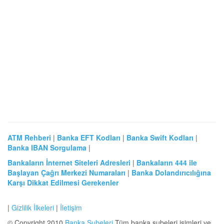
ATM Rehberi
|
Banka EFT Kodları
|
Banka Swift Kodları
|
Banka IBAN Sorgulama
|
Bankaların İnternet Siteleri Adresleri
|
Bankaların 444 ile
Başlayan Çağrı Merkezi Numaraları
|
Banka Dolandırıcılığına
Karşı Dikkat Edilmesi Gerekenler
|
Gizlilik İlkeleri
|
İletişim
© Copyright 2010
Banka Şubeleri
Tüm banka şubeleri isimleri ve