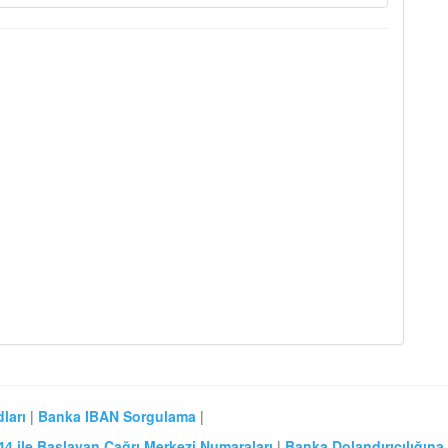
ları
|
Banka IBAN Sorgulama
|
44 ile Başlayan Çağrı Merkezi Numaraları
|
Banka Dolandırıcılığına