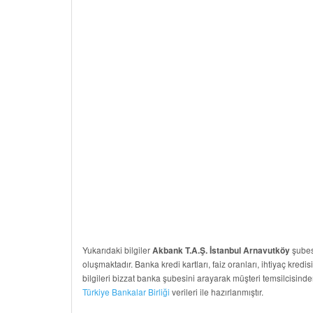
Yukarıdaki bilgiler
şubesi
Akbank T.A.Ş. İstanbul Arnavutköy
oluşmaktadır. Banka kredi kartları, faiz oranları, ihtiyaç kredis
bilgileri bizzat banka şubesini arayarak müşteri temsilcisinde
Türkiye Bankalar Birliği
verileri ile hazırlanmıştır.