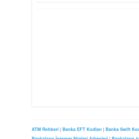
ATM Rehberi
|
Banka EFT Kodları
|
Banka Swift Kod
Bankaların İnternet Siteleri Adresleri
|
Bankaların 4