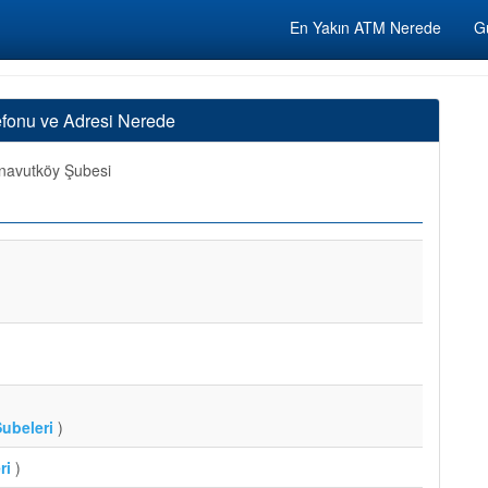
En Yakın ATM Nerede
Gü
efonu ve Adresi Nerede
navutköy Şubesi
ubeleri
)
ri
)