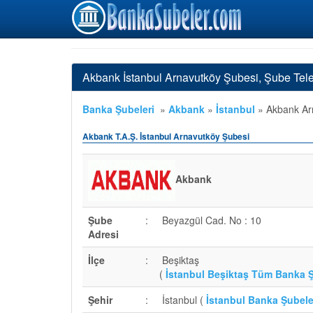
Akbank İstanbul Arnavutköy Şubesi, Şube Tel
Banka Şubeleri
»
Akbank
»
İstanbul
»
Akbank Ar
Akbank T.A.Ş. İstanbul Arnavutköy Şubesi
Akbank
Şube
:
Beyazgül Cad. No : 10
Adresi
İlçe
:
Beşiktaş
(
İstanbul Beşiktaş Tüm Banka Ş
Şehir
:
İstanbul (
İstanbul Banka Şubele