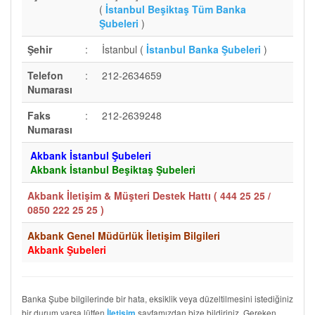
(
İstanbul Beşiktaş Tüm Banka
Şubeleri
)
Şehir
:
İstanbul (
İstanbul Banka Şubeleri
)
Telefon
:
212-2634659
Numarası
Faks
:
212-2639248
Numarası
Akbank İstanbul Şubeleri
Akbank İstanbul Beşiktaş Şubeleri
Akbank İletişim & Müşteri Destek Hattı (
444 25 25 /
0850 222 25 25
)
Akbank Genel Müdürlük İletişim Bilgileri
Akbank Şubeleri
Banka Şube bilgilerinde bir hata, eksiklik veya düzeltilmesini istediğiniz
bir durum varsa lütfen
sayfamızdan bize bildiriniz. Gereken
İletişim