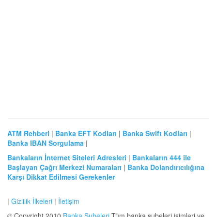
ATM Rehberi
|
Banka EFT Kodları
|
Banka Swift Kodları
|
Banka IBAN Sorgulama
|
Bankaların İnternet Siteleri Adresleri
|
Bankaların 444 ile
Başlayan Çağrı Merkezi Numaraları
|
Banka Dolandırıcılığına
Karşı Dikkat Edilmesi Gerekenler
|
Gizlilik İlkeleri
|
İletişim
© Copyright 2010
Banka Şubeleri
Tüm banka şubeleri isimleri ve