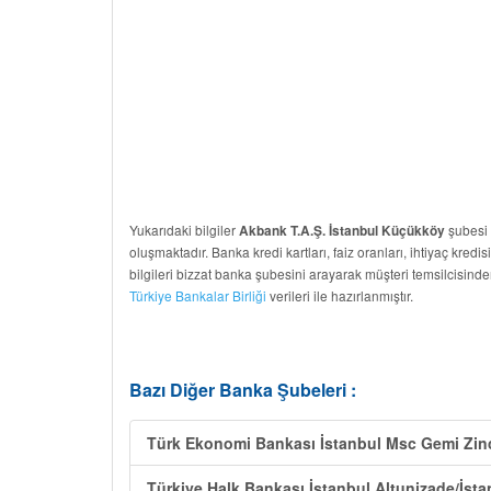
Yukarıdaki bilgiler
şubesi b
Akbank T.A.Ş. İstanbul Küçükköy
oluşmaktadır. Banka kredi kartları, faiz oranları, ihtiyaç kredis
bilgileri bizzat banka şubesini arayarak müşteri temsilcisinde
Türkiye Bankalar Birliği
verileri ile hazırlanmıştır.
Bazı Diğer Banka Şubeleri :
Türk Ekonomi Bankası İstanbul Msc Gemi Zinci
Türkiye Halk Bankası İstanbul Altunizade/İst