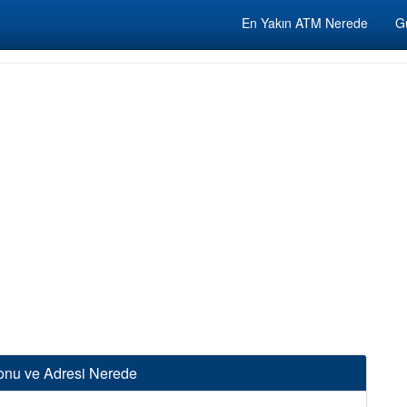
En Yakın ATM Nerede
Gü
onu ve Adresi Nerede