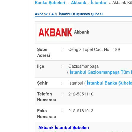
Banka Şubeleri
»
Akbank
»
İstanbul
»
Akbank Kü
Akbank T.A.Ş. İstanbul Küçükköy Şubesi
Akbank
Şube
:
Cengiz Topel Cad. No : 189
Adresi
İlçe
:
Gaziosmanpaşa
(
İstanbul Gaziosmanpaşa Tüm 
Şehir
:
İstanbul (
İstanbul Banka Şubele
Telefon
:
212-5351116
Numarası
Faks
:
212-6181913
Numarası
Akbank İstanbul Şubeleri