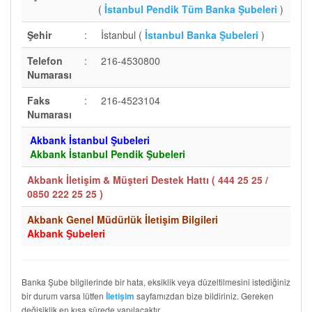
(
İstanbul Pendik Tüm Banka Şubeleri
)
Şehir
:
İstanbul (
İstanbul Banka Şubeleri
)
Telefon
:
216-4530800
Numarası
Faks
:
216-4523104
Numarası
Akbank İstanbul Şubeleri
Akbank İstanbul Pendik Şubeleri
Akbank İletişim & Müşteri Destek Hattı (
444 25 25 /
0850 222 25 25
)
Akbank Genel Müdürlük İletişim Bilgileri
Akbank Şubeleri
Banka Şube bilgilerinde bir hata, eksiklik veya düzeltilmesini istediğiniz
bir durum varsa lütfen
sayfamızdan bize bildiriniz. Gereken
İletişim
değişiklik en kısa sürede yapılacaktır.