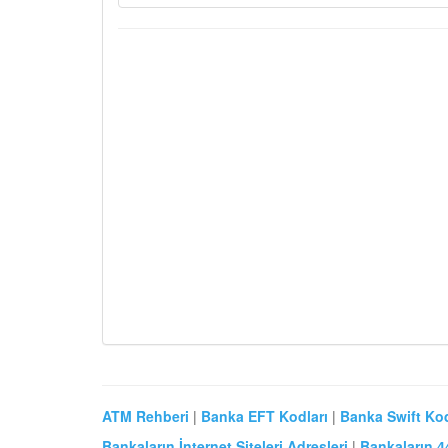
ATM Rehberi
|
Banka EFT Kodları
|
Banka Swift Kod
Bankaların İnternet Siteleri Adresleri
|
Bankaların 4