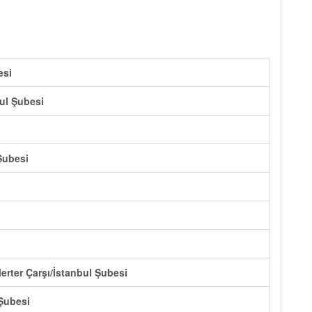
esi
bul Şubesi
Şubesi
erter Çarşı/İstanbul Şubesi
 Şubesi