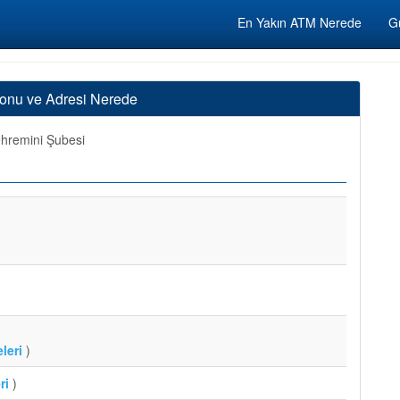
En Yakın ATM Nerede
Gü
fonu ve Adresi Nerede
hremini Şubesi
leri
)
ri
)