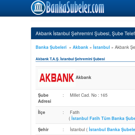
Akbank İstanbul Şehremini Şubesi, Şube Tele
Banka Şubeleri
»
Akbank
»
İstanbul
»
Akbank Şe
Akbank T.A.Ş. İstanbul Şehremini Şubesi
Akbank
Şube
:
Millet Cad. No : 165
Adresi
İlçe
:
Fatih
(
İstanbul Fatih Tüm Banka Şube
Şehir
:
İstanbul (
İstanbul Banka Şubele