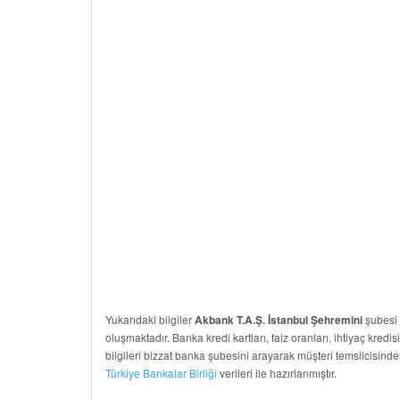
Yukarıdaki bilgiler
şubesi b
Akbank T.A.Ş. İstanbul Şehremini
oluşmaktadır. Banka kredi kartları, faiz oranları, ihtiyaç kredis
bilgileri bizzat banka şubesini arayarak müşteri temsilcisinde
Türkiye Bankalar Birliği
verileri ile hazırlanmıştır.