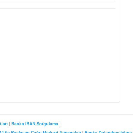
ları
|
Banka IBAN Sorgulama
|
44 ile Başlayan Çağrı Merkezi Numaraları
|
Banka Dolandırıcılığına