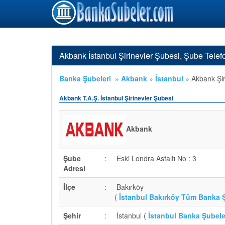
Akbank İstanbul Şirinevler Şubesi, Şube Tele
Banka Şubeleri
»
Akbank
»
İstanbul
»
Akbank Şir
Akbank T.A.Ş. İstanbul Şirinevler Şubesi
Akbank
Şube
:
Eski Londra Asfaltı No : 3
Adresi
İlçe
:
Bakırköy
(
İstanbul Bakırköy Tüm Banka Ş
Şehir
:
İstanbul (
İstanbul Banka Şubele