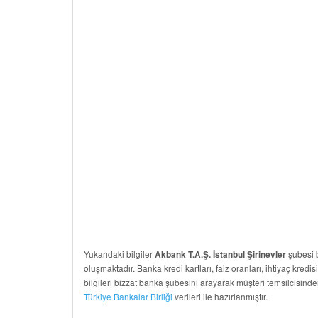
Yukarıdaki bilgiler
şubesi b
Akbank T.A.Ş. İstanbul Şirinevler
oluşmaktadır. Banka kredi kartları, faiz oranları, ihtiyaç kredis
bilgileri bizzat banka şubesini arayarak müşteri temsilcisinde
Türkiye Bankalar Birliği
verileri ile hazırlanmıştır.