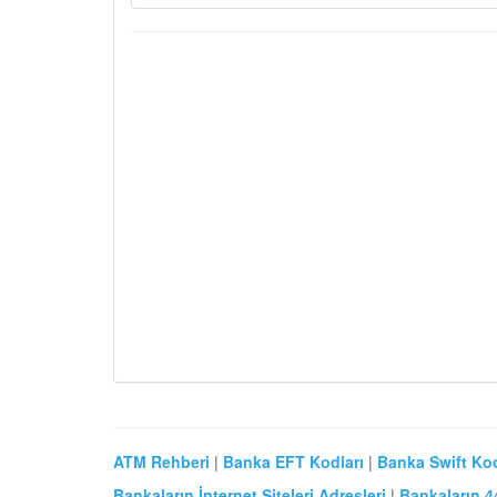
ATM Rehberi
|
Banka EFT Kodları
|
Banka Swift Kod
Bankaların İnternet Siteleri Adresleri
|
Bankaların 4