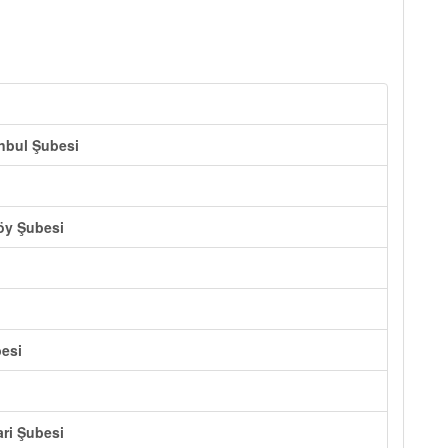
anbul Şubesi
köy Şubesi
besi
ari Şubesi