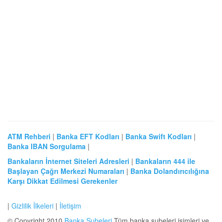
ATM Rehberi
|
Banka EFT Kodları
|
Banka Swift Kodları
|
Banka IBAN Sorgulama
|
Bankaların İnternet Siteleri Adresleri
|
Bankaların 444 ile
Başlayan Çağrı Merkezi Numaraları
|
Banka Dolandırıcılığına
Karşı Dikkat Edilmesi Gerekenler
|
Gizlilik İlkeleri
|
İletişim
© Copyright 2010
Banka Şubeleri
Tüm banka şubeleri isimleri ve