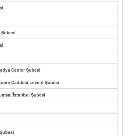
si
l Şubesi
si
Medya Center Şubesi
ükdere Caddesi Levent Şubesi
umsal/İstanbul Şubesi
 Şubesi