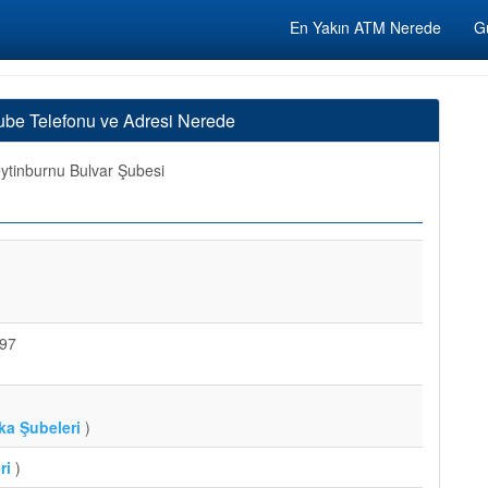
En Yakın ATM Nerede
Gü
ube Telefonu ve Adresi Nerede
tinburnu Bulvar Şubesi
:97
ka Şubeleri
)
ri
)