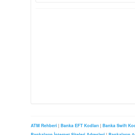
ATM Rehberi
|
Banka EFT Kodları
|
Banka Swift Kod
Bankaların İnternet Siteleri Adresleri
|
Bankaların 4