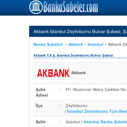
Akbank İstanbul Zeytinburnu Bulvar Şubesi, Ş
Banka Şubeleri
»
Akbank
»
İstanbul
»
Akbank Zey
Akbank T.A.Ş. İstanbul Zeytinburnu Bulvar Şubesi
Akbank
Şube
:
Prf. Muammer Aksoy Caddesi No
Adresi
İlçe
:
Zeytinburnu
(
İstanbul Zeytinburnu Tüm Ban
Şehir
:
İstanbul (
İstanbul Banka Şubele