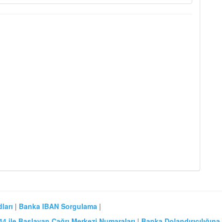
ları
|
Banka IBAN Sorgulama
|
44 ile Başlayan Çağrı Merkezi Numaraları
|
Banka Dolandırıcılığına