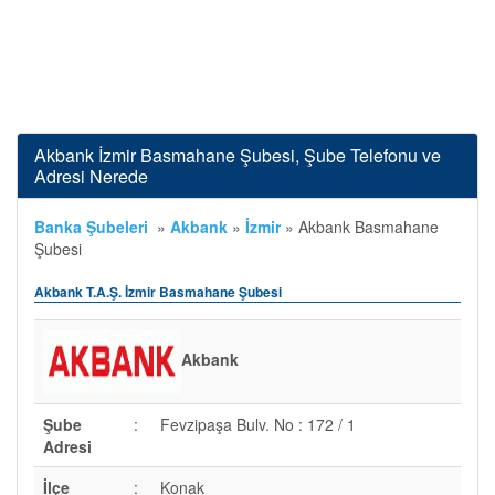
Akbank İzmir Basmahane Şubesi, Şube Telefonu ve
Adresi Nerede
Banka Şubeleri
»
Akbank
»
İzmir
»
Akbank Basmahane
Şubesi
Akbank T.A.Ş. İzmir Basmahane Şubesi
Akbank
Şube
:
Fevzipaşa Bulv. No : 172 / 1
Adresi
İlçe
:
Konak