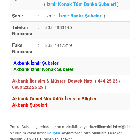
(
İzmir Konak Tüm Banka Şubeleri
)
Şehir
:
İzmir (
İzmir Banka Şubeleri
)
Telefon
:
232-4833145
Numarası
Faks
:
232-4417219
Numarası
Akbank İzmir Şubeleri
Akbank İzmir Konak Şubeleri
Akbank İletişim & Müşteri Destek Hattı (
444 25 25 /
0850 222 25 25
)
Akbank Genel Müdürlük İletişim Bilgileri
Akbank Şubeleri
Banka Şube bilgilerinde bir hata, eksiklik veya düzeltilmesini istediğiniz
bir durum varsa lütfen
sayfamızdan bize bildiriniz. Gereken
İletişim
değişiklik en kısa sürede yapılacaktır.