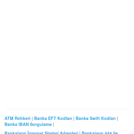
ATM Rehberi
|
Banka EFT Kodları
|
Banka Swift Kodları
|
Banka IBAN Sorgulama
|
Bankaların İnternet Siteleri Adresleri
|
Bankaların 444 ile