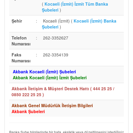
(
Kocaeli (İzmit) İzmit Tüm Banka
Şubeleri
)
Şehir
:
Kocaeli (İzmit) (
Kocaeli (İzmit) Banka
Şubeleri
)
Telefon
:
262-3352627
Numarası
Faks
:
262-3354139
Numarası
Akbank Kocaeli (İzmit) Şubeleri
Akbank Kocaeli (İzmit) İzmit Şubeleri
Akbank İletişim & Müşteri Destek Hattı (
444 25 25 /
0850 222 25 25
)
Akbank Genel Müdürlük İletişim Bilgileri
Akbank Şubeleri
Banka Şube bilgilerinde bir hata, eksiklik veya düzeltilmesini istediğiniz