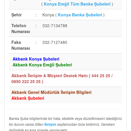
(
Konya Ereğli Tüm Banka Şubeleri
)
Şehir
:
Konya (
Konya Banka Şubeleri
)
Telefon
:
332-7134788
Numarası
Faks
:
332-7127480
Numarası
Akbank Konya Şubeleri
Akbank Konya Ereğli Şubeleri
Akbank İletişim & Müşteri Destek Hattı (
444 25 25 /
0850 222 25 25
)
Akbank Genel Müdürlük İletişim Bilgileri
Akbank Şubeleri
Banka Şube bilgilerinde bir hata, eksiklik veya düzeltilmesini istediğiniz
bir durum varsa lütfen
sayfamızdan bize bildiriniz. Gereken
İletişim
değişiklik en kısa sürede yapılacaktır.