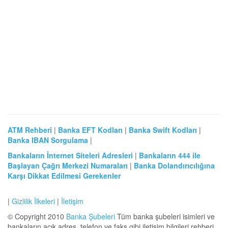
ATM Rehberi
|
Banka EFT Kodları
|
Banka Swift Kodları
|
Banka IBAN Sorgulama
|
Bankaların İnternet Siteleri Adresleri
|
Bankaların 444 ile
Başlayan Çağrı Merkezi Numaraları
|
Banka Dolandırıcılığına
Karşı Dikkat Edilmesi Gerekenler
|
Gizlilik İlkeleri
|
İletişim
© Copyright 2010
Banka Şubeleri
Tüm banka şubeleri isimleri ve
bankaların açık adres, telefon ve faks gibi iletişim bilgileri rehberi