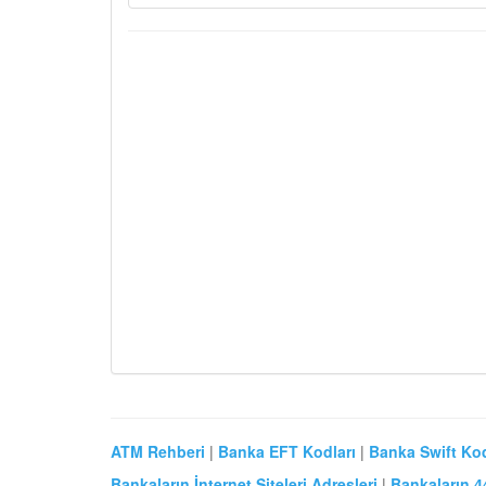
ATM Rehberi
|
Banka EFT Kodları
|
Banka Swift Kod
Bankaların İnternet Siteleri Adresleri
|
Bankaların 4