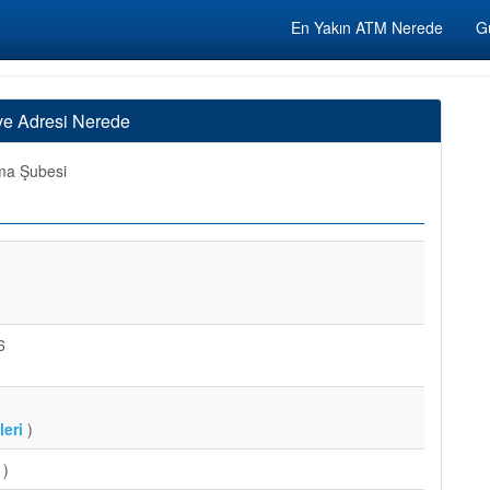
En Yakın ATM Nerede
Gü
ve Adresi Nerede
a Şubesi
6
eri
)
)