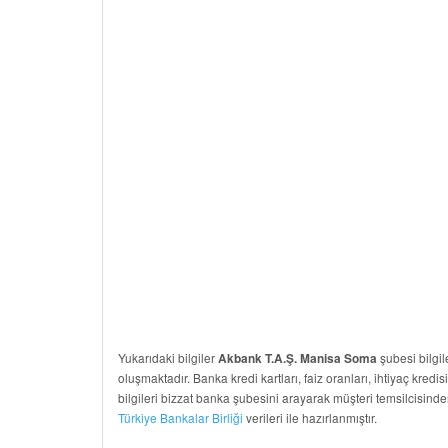
Yukarıdaki bilgiler
şubesi bilgile
Akbank T.A.Ş. Manisa Soma
oluşmaktadır. Banka kredi kartları, faiz oranları, ihtiyaç kredis
bilgileri bizzat banka şubesini arayarak müşteri temsilcisinde
Türkiye Bankalar Birliği
verileri ile hazırlanmıştır.