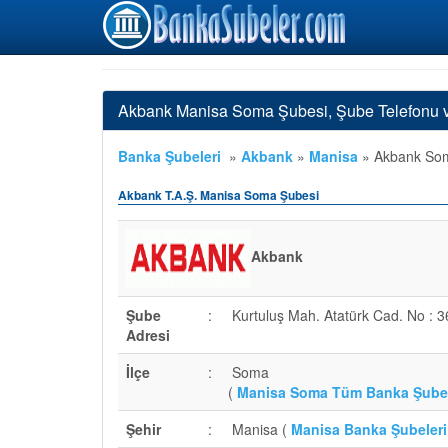
Akbank Manisa Soma Şubesi, Şube Telefonu 
Banka Şubeleri
»
Akbank
»
Manisa
»
Akbank Som
Akbank T.A.Ş. Manisa Soma Şubesi
Akbank
Şube
:
Kurtuluş Mah. Atatürk Cad. No : 3
Adresi
İlçe
:
Soma
(
Manisa Soma Tüm Banka Şubel
Şehir
:
Manisa (
Manisa Banka Şubeleri