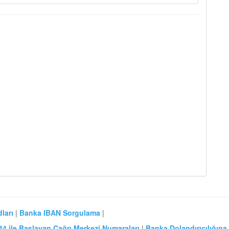
ları
|
Banka IBAN Sorgulama
|
44 ile Başlayan Çağrı Merkezi Numaraları
|
Banka Dolandırıcılığına