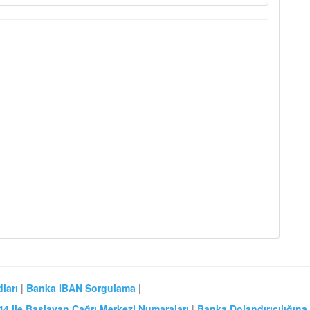
ları
|
Banka IBAN Sorgulama
|
44 ile Başlayan Çağrı Merkezi Numaraları
|
Banka Dolandırıcılığına