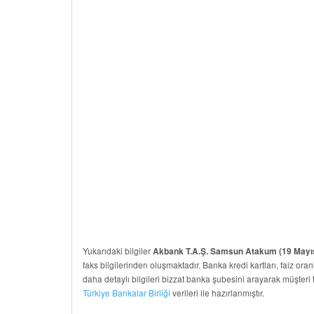
Yukarıdaki bilgiler
Akbank T.A.Ş. Samsun Atakum (19 Mayıs
faks bilgilerinden oluşmaktadır. Banka kredi kartları, faiz oranl
daha detaylı bilgileri bizzat banka şubesini arayarak müşteri 
Türkiye Bankalar Birliği
verileri ile hazırlanmıştır.