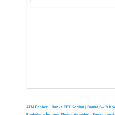
ATM Rehberi
|
Banka EFT Kodları
|
Banka Swift Kod
Bankaların İnternet Siteleri Adresleri
|
Bankaların 4