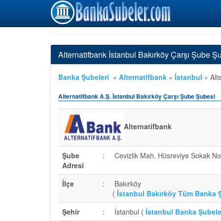
Alternatifbank İstanbul Bakırköy Çarşı Şube Ş
Banka Şubeleri
»
Alternatifbank
»
İstanbul
»
Alt
Alternatifbank A.Ş. İstanbul Bakırköy Çarşı Şube Şubesi
Alternatifbank
Şube
:
Cevizlik Mah. Hüsreviye Sokak No
Adresi
İlçe
:
Bakırköy
(
İstanbul Bakırköy Tüm Banka Ş
Şehir
:
İstanbul (
İstanbul Banka Şubele