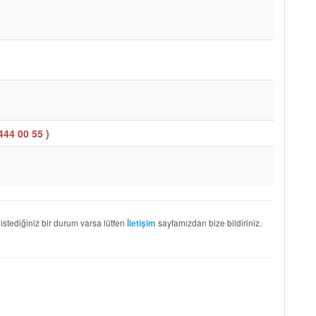
444 00 55
)
 istediğiniz bir durum varsa lütfen
sayfamızdan bize bildiriniz.
İletişim