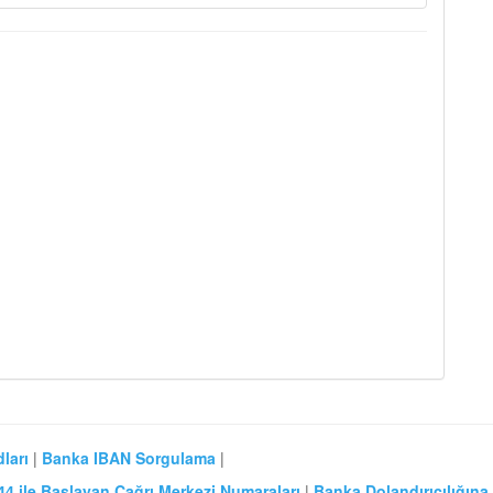
ları
|
Banka IBAN Sorgulama
|
44 ile Başlayan Çağrı Merkezi Numaraları
|
Banka Dolandırıcılığına