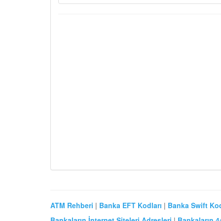
ATM Rehberi
|
Banka EFT Kodları
|
Banka Swift Kod
Bankaların İnternet Siteleri Adresleri
|
Bankaların 4