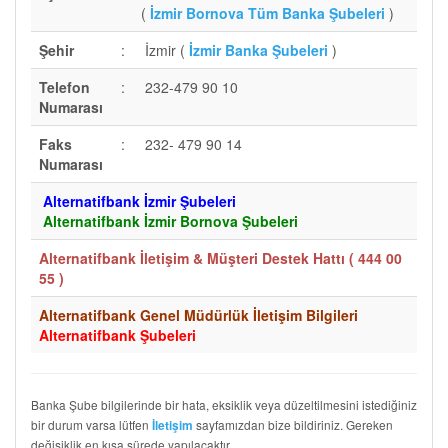
(
İzmir Bornova Tüm Banka Şubeleri
)
Şehir
:
İzmir (
İzmir Banka Şubeleri
)
Telefon
:
232-479 90 10
Numarası
Faks
:
232- 479 90 14
Numarası
Alternatifbank İzmir Şubeleri
Alternatifbank İzmir Bornova Şubeleri
Alternatifbank İletişim & Müşteri Destek Hattı (
444 00
55
)
Alternatifbank Genel Müdürlük İletişim Bilgileri
Alternatifbank Şubeleri
Banka Şube bilgilerinde bir hata, eksiklik veya düzeltilmesini istediğiniz
bir durum varsa lütfen
sayfamızdan bize bildiriniz. Gereken
İletişim
değişiklik en kısa sürede yapılacaktır.