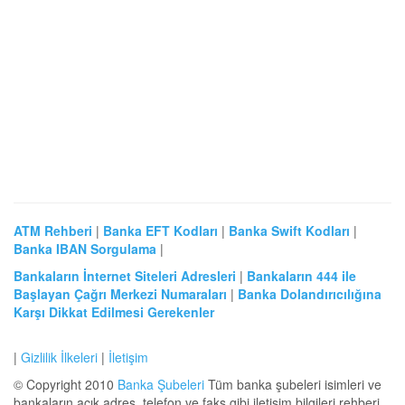
ATM Rehberi
|
Banka EFT Kodları
|
Banka Swift Kodları
|
Banka IBAN Sorgulama
|
Bankaların İnternet Siteleri Adresleri
|
Bankaların 444 ile
Başlayan Çağrı Merkezi Numaraları
|
Banka Dolandırıcılığına
Karşı Dikkat Edilmesi Gerekenler
|
Gizlilik İlkeleri
|
İletişim
© Copyright 2010
Banka Şubeleri
Tüm banka şubeleri isimleri ve
bankaların açık adres, telefon ve faks gibi iletişim bilgileri rehberi