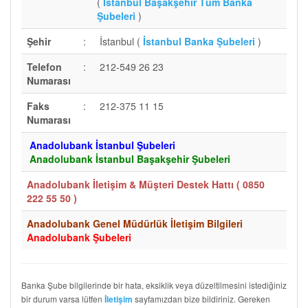
(
İstanbul Başakşehir Tüm Banka
Şubeleri
)
Şehir
:
İstanbul (
İstanbul Banka Şubeleri
)
Telefon
:
212-549 26 23
Numarası
Faks
:
212-375 11 15
Numarası
Anadolubank İstanbul Şubeleri
Anadolubank İstanbul Başakşehir Şubeleri
Anadolubank İletişim & Müşteri Destek Hattı (
0850
222 55 50
)
Anadolubank Genel Müdürlük İletişim Bilgileri
Anadolubank Şubeleri
Banka Şube bilgilerinde bir hata, eksiklik veya düzeltilmesini istediğiniz
bir durum varsa lütfen
sayfamızdan bize bildiriniz. Gereken
İletişim