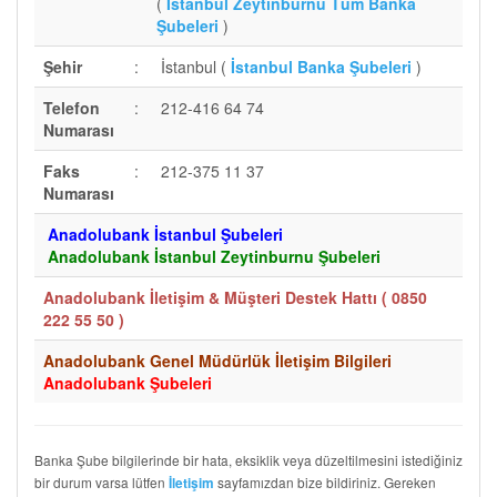
(
İstanbul Zeytinburnu Tüm Banka
Şubeleri
)
Şehir
:
İstanbul (
İstanbul Banka Şubeleri
)
Telefon
:
212-416 64 74
Numarası
Faks
:
212-375 11 37
Numarası
Anadolubank İstanbul Şubeleri
Anadolubank İstanbul Zeytinburnu Şubeleri
Anadolubank İletişim & Müşteri Destek Hattı (
0850
222 55 50
)
Anadolubank Genel Müdürlük İletişim Bilgileri
Anadolubank Şubeleri
Banka Şube bilgilerinde bir hata, eksiklik veya düzeltilmesini istediğiniz
bir durum varsa lütfen
sayfamızdan bize bildiriniz. Gereken
İletişim