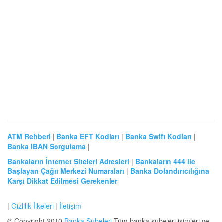
ATM Rehberi
|
Banka EFT Kodları
|
Banka Swift Kodları
|
Banka IBAN Sorgulama
|
Bankaların İnternet Siteleri Adresleri
|
Bankaların 444 ile
Başlayan Çağrı Merkezi Numaraları
|
Banka Dolandırıcılığına
Karşı Dikkat Edilmesi Gerekenler
|
Gizlilik İlkeleri
|
İletişim
© Copyright 2010
Banka Şubeleri
Tüm banka şubeleri isimleri ve