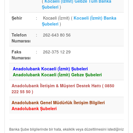
(
Kocaeli (İzmit) Gebze Tüm Banka
Şubeleri
)
Şehir
:
Kocaeli (İzmit) (
Kocaeli (İzmit) Banka
Şubeleri
)
Telefon
:
262-643 80 56
Numarası
Faks
:
262-375 12 29
Numarası
Anadolubank Kocaeli (İzmit) Şubeleri
Anadolubank Kocaeli (İzmit) Gebze Şubeleri
Anadolubank İletişim & Müşteri Destek Hattı (
0850
222 55 50
)
Anadolubank Genel Müdürlük İletişim Bilgileri
Anadolubank Şubeleri
Banka Şube bilgilerinde bir hata, eksiklik veya düzeltilmesini istediğiniz