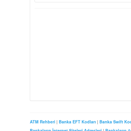
ATM Rehberi
|
Banka EFT Kodları
|
Banka Swift Kod
Bankaların İnternet Siteleri Adresleri
|
Bankaların 4