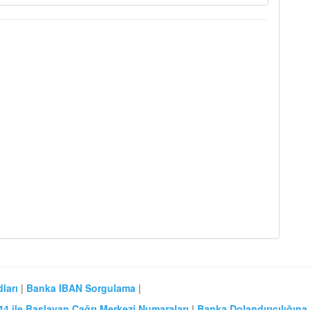
ları
|
Banka IBAN Sorgulama
|
44 ile Başlayan Çağrı Merkezi Numaraları
|
Banka Dolandırıcılığına