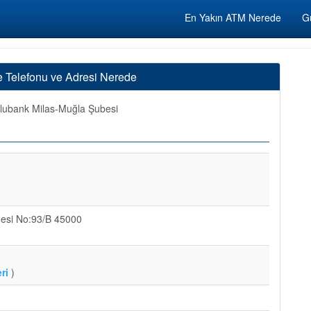
En Yakın ATM Nerede
Gü
 Telefonu ve Adresi Nerede
ubank Milas-Muğla Şubesi
desi No:93/B 45000
ri
)