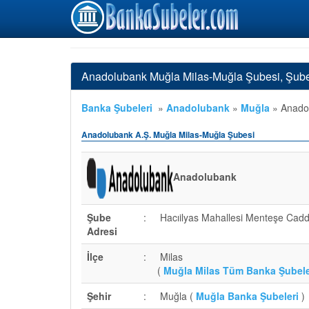
Anadolubank Muğla Milas-Muğla Şubesi, Şube
Banka Şubeleri
»
Anadolubank
»
Muğla
»
Anadol
Anadolubank A.Ş. Muğla Milas-Muğla Şubesi
Anadolubank
Şube
:
Hacıilyas Mahallesi Menteşe Cad
Adresi
İlçe
:
Milas
(
Muğla Milas Tüm Banka Şubele
Şehir
:
Muğla (
Muğla Banka Şubeleri
)