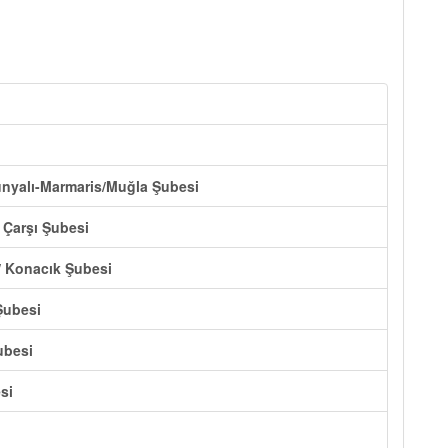
unyalı-Marmaris/Muğla Şubesi
 Çarşı Şubesi
/ Konacık Şubesi
Şubesi
ubesi
si