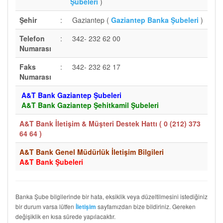
Şubeleri
)
Şehir
:
Gaziantep (
Gaziantep Banka Şubeleri
)
Telefon
:
342- 232 62 00
Numarası
Faks
:
342- 232 62 17
Numarası
A&T Bank Gaziantep Şubeleri
A&T Bank Gaziantep Şehitkamil Şubeleri
A&T Bank İletişim & Müşteri Destek Hattı (
0 (212) 373
64 64
)
A&T Bank Genel Müdürlük İletişim Bilgileri
A&T Bank Şubeleri
Banka Şube bilgilerinde bir hata, eksiklik veya düzeltilmesini istediğiniz
bir durum varsa lütfen
sayfamızdan bize bildiriniz. Gereken
İletişim
değişiklik en kısa sürede yapılacaktır.