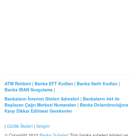
ATM Rehberi
|
Banka EFT Kodları
|
Banka Swift Kodları
|
Banka IBAN Sorgulama
|
Bankaların İnternet Siteleri Adresleri
|
Bankaların 444 ile
Başlayan Çağrı Merkezi Numaraları
|
Banka Dolandırıcılığına
Karşı Dikkat Edilmesi Gerekenler
|
Gizlilik İlkeleri
|
İletişim
© Copyright 2010
Banka Şubeleri
Tüm banka şubeleri isimleri ve