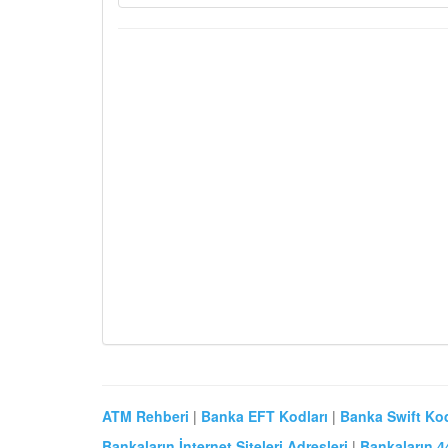
ATM Rehberi
|
Banka EFT Kodları
|
Banka Swift Kod
Bankaların İnternet Siteleri Adresleri
|
Bankaların 4