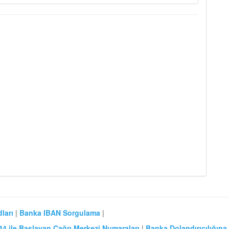
ları
|
Banka IBAN Sorgulama
|
44 ile Başlayan Çağrı Merkezi Numaraları
|
Banka Dolandırıcılığına