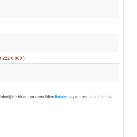
0 222 0 800
)
 istediğiniz bir durum varsa lütfen
sayfamızdan bize bildiriniz.
İletişim