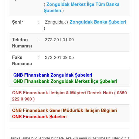
(
Zonguldak Merkez İlçe Tüm Banka
Şubeleri
)
Şehir
:
Zonguldak (
Zonguldak Banka Şubeleri
)
Telefon
:
372-201 01 00
Numarası
Faks
:
372-201 09 05
Numarası
QNB Finansbank Zonguldak Şubeleri
QNB Finansbank Zonguldak Merkez İlçe Şubeleri
QNB Finansbank İletişim & Müşteri Destek Hattı (
0850
222 0 900
)
QNB Finansbank Genel Müdürlük İletişim Bilgileri
QNB Finansbank Şubeleri
Banka Şube bilgilerinde bir hata, eksiklik veya düzeltilmesini istediğiniz