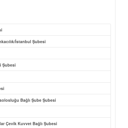
si
nkacılık/İstanbul Şubesi
li Şubesi
esi
solosluğu Bağlı Şube Şubesi
dar Çevik Kuvvet Bağlı Şubesi