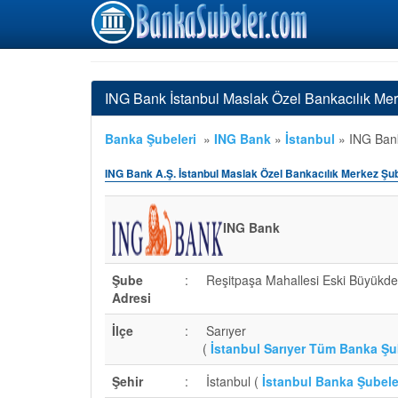
ING Bank İstanbul Maslak Özel Bankacılık Me
Banka Şubeleri
»
ING Bank
»
İstanbul
»
ING Bank
ING Bank A.Ş. İstanbul Maslak Özel Bankacılık Merkez Şu
ING Bank
Şube
:
Reşitpaşa Mahallesi Eski Büyükde
Adresi
İlçe
:
Sarıyer
(
İstanbul Sarıyer Tüm Banka Şu
Şehir
:
İstanbul (
İstanbul Banka Şubele