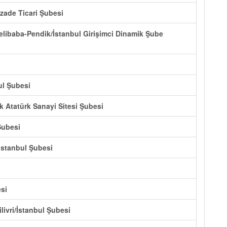
izade Ticari Şubesi
Velibaba-Pendik/İstanbul Girişimci Dinamik Şube
ul Şubesi
k Atatürk Sanayi Sitesi Şubesi
Şubesi
 İstanbul Şubesi
si
livri/İstanbul Şubesi