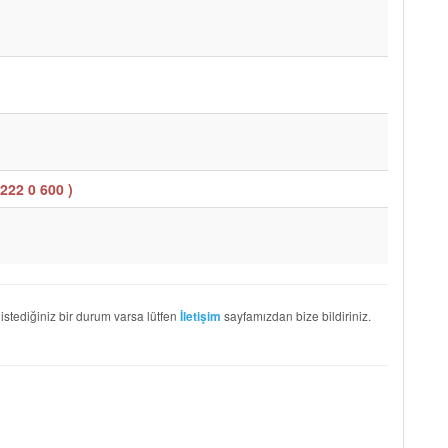
222 0 600
)
 istediğiniz bir durum varsa lütfen
sayfamızdan bize bildiriniz.
İletişim