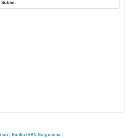
i Şubesi
ları
|
Banka IBAN Sorgulama
|