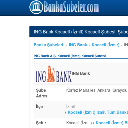
ING Bank Kocaeli (İzmit) Kocaeli Şubesi, Şub
Banka Şubeleri
»
ING Bank
»
Kocaeli (İzmit)
»
IN
ING Bank A.Ş. Kocaeli (İzmit) Kocaeli Şubesi
ING Bank
Şube
:
Körfez Mahallesi Ankara Karayolu
Adresi
İlçe
:
İzmit
(
Kocaeli (İzmit) İzmit Tüm Bank
Şehir
:
Kocaeli (İzmit) (
Kocaeli (İzmit) 