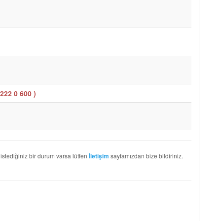
222 0 600
)
 istediğiniz bir durum varsa lütfen
sayfamızdan bize bildiriniz.
İletişim