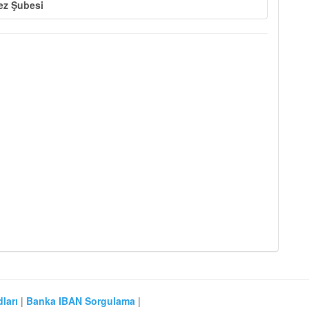
ez Şubesi
ları
|
Banka IBAN Sorgulama
|