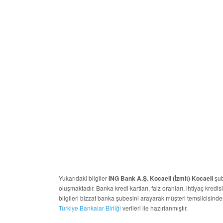
Yukarıdaki bilgiler
şub
ING Bank A.Ş. Kocaeli (İzmit) Kocaeli
oluşmaktadır. Banka kredi kartları, faiz oranları, ihtiyaç kredis
bilgileri bizzat banka şubesini arayarak müşteri temsilcisinde
Türkiye Bankalar Birliği
verileri ile hazırlanmıştır.