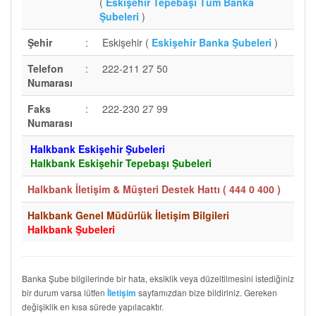
(
Eskişehir Tepebaşı Tüm Banka
Şubeleri
)
Şehir
:
Eskişehir (
Eskişehir Banka Şubeleri
)
Telefon
:
222-211 27 50
Numarası
Faks
:
222-230 27 99
Numarası
Halkbank Eskişehir Şubeleri
Halkbank Eskişehir Tepebaşı Şubeleri
Halkbank İletişim & Müşteri Destek Hattı (
444 0 400
)
Halkbank Genel Müdürlük İletişim Bilgileri
Halkbank Şubeleri
Banka Şube bilgilerinde bir hata, eksiklik veya düzeltilmesini istediğiniz
bir durum varsa lütfen
sayfamızdan bize bildiriniz. Gereken
İletişim
değişiklik en kısa sürede yapılacaktır.