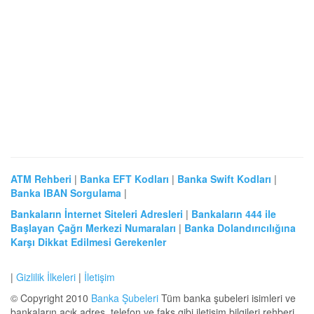
ATM Rehberi
|
Banka EFT Kodları
|
Banka Swift Kodları
|
Banka IBAN Sorgulama
|
Bankaların İnternet Siteleri Adresleri
|
Bankaların 444 ile
Başlayan Çağrı Merkezi Numaraları
|
Banka Dolandırıcılığına
Karşı Dikkat Edilmesi Gerekenler
|
Gizlilik İlkeleri
|
İletişim
© Copyright 2010
Banka Şubeleri
Tüm banka şubeleri isimleri ve
bankaların açık adres, telefon ve faks gibi iletişim bilgileri rehberi