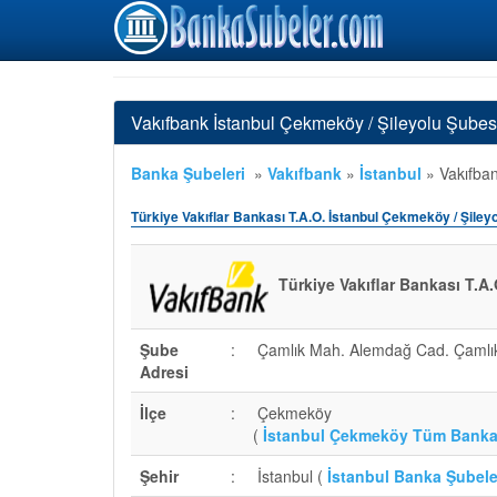
Vakıfbank İstanbul Çekmeköy / Şileyolu Şubes
Banka Şubeleri
»
Vakıfbank
»
İstanbul
»
Vakıfban
Türkiye Vakıflar Bankası T.A.O. İstanbul Çekmeköy / Şiley
Türkiye Vakıflar Bankası T.A.
Şube
:
Çamlık Mah. Alemdağ Cad. Çamlık
Adresi
İlçe
:
Çekmeköy
(
İstanbul Çekmeköy Tüm Banka
Şehir
:
İstanbul (
İstanbul Banka Şubele