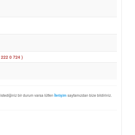
 222 0 724
)
 istediğiniz bir durum varsa lütfen
sayfamızdan bize bildiriniz.
İletişim