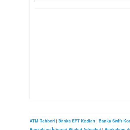
ATM Rehberi
|
Banka EFT Kodları
|
Banka Swift Kod
Bankaların İnternet Siteleri Adresleri
|
Bankaların 4