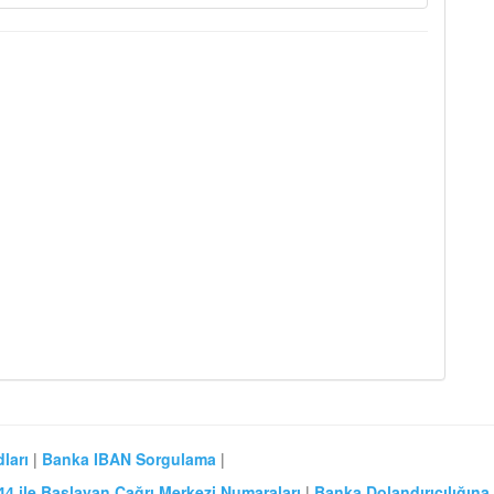
ları
|
Banka IBAN Sorgulama
|
44 ile Başlayan Çağrı Merkezi Numaraları
|
Banka Dolandırıcılığına