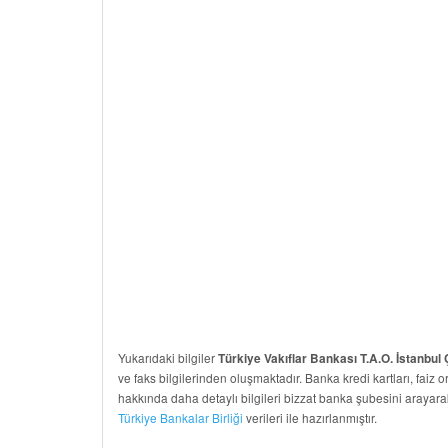
Yukarıdaki bilgiler
Türkiye Vakıflar Bankası T.A.O. İstanbul
ve faks bilgilerinden oluşmaktadır. Banka kredi kartları, faiz ora
hakkında daha detaylı bilgileri bizzat banka şubesini arayara
Türkiye Bankalar Birliği
verileri ile hazırlanmıştır.