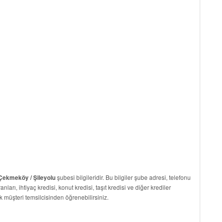
şubesi bilgileridir. Bu bilgiler şube adresi, telefonu
 Çekmeköy / Şileyolu
nları, ihtiyaç kredisi, konut kredisi, taşıt kredisi ve diğer krediler
k müşteri temsilcisinden öğrenebilirsiniz.