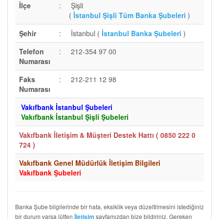
İlçe
:
Şişli
(
İstanbul Şişli Tüm Banka Şubeleri
)
Şehir
:
İstanbul (
İstanbul Banka Şubeleri
)
Telefon
:
212-354 97 00
Numarası
Faks
:
212-211 12 98
Numarası
Vakıfbank İstanbul Şubeleri
Vakıfbank İstanbul Şişli Şubeleri
Vakıfbank İletişim & Müşteri Destek Hattı (
0850 222 0
724
)
Vakıfbank Genel Müdürlük İletişim Bilgileri
Vakıfbank Şubeleri
Banka Şube bilgilerinde bir hata, eksiklik veya düzeltilmesini istediğiniz
bir durum varsa lütfen
sayfamızdan bize bildiriniz. Gereken
İletişim