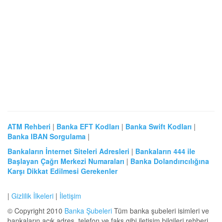
ATM Rehberi
|
Banka EFT Kodları
|
Banka Swift Kodları
|
Banka IBAN Sorgulama
|
Bankaların İnternet Siteleri Adresleri
|
Bankaların 444 ile
Başlayan Çağrı Merkezi Numaraları
|
Banka Dolandırıcılığına
Karşı Dikkat Edilmesi Gerekenler
|
Gizlilik İlkeleri
|
İletişim
© Copyright 2010
Banka Şubeleri
Tüm banka şubeleri isimleri ve
bankaların açık adres, telefon ve faks gibi iletişim bilgileri rehberi