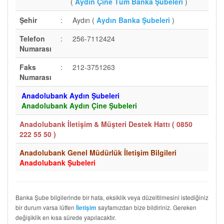
(
Aydın Çine Tüm Banka Şubeleri
)
Şehir
:
Aydın (
Aydın Banka Şubeleri
)
Telefon
:
256-7112424
Numarası
Faks
:
212-3751263
Numarası
Anadolubank Aydın Şubeleri
Anadolubank Aydın Çine Şubeleri
Anadolubank İletişim & Müşteri Destek Hattı (
0850
222 55 50
)
Anadolubank Genel Müdürlük İletişim Bilgileri
Anadolubank Şubeleri
Banka Şube bilgilerinde bir hata, eksiklik veya düzeltilmesini istediğiniz
bir durum varsa lütfen
sayfamızdan bize bildiriniz. Gereken
İletişim
değişiklik en kısa sürede yapılacaktır.