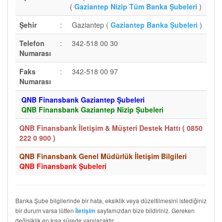
(
Gaziantep Nizip Tüm Banka Şubeleri
)
Şehir
:
Gaziantep (
Gaziantep Banka Şubeleri
)
Telefon
:
342-518 00 30
Numarası
Faks
:
342-518 00 97
Numarası
QNB Finansbank Gaziantep Şubeleri
QNB Finansbank Gaziantep Nizip Şubeleri
QNB Finansbank İletişim & Müşteri Destek Hattı (
0850
222 0 900
)
QNB Finansbank Genel Müdürlük İletişim Bilgileri
QNB Finansbank Şubeleri
Banka Şube bilgilerinde bir hata, eksiklik veya düzeltilmesini istediğiniz
bir durum varsa lütfen
sayfamızdan bize bildiriniz. Gereken
İletişim
değişiklik en kısa sürede yapılacaktır.