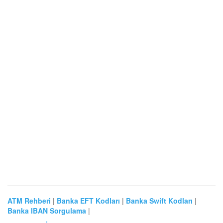
ATM Rehberi
|
Banka EFT Kodları
|
Banka Swift Kodları
|
Banka IBAN Sorgulama
|