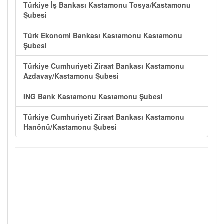
Türkiye İş Bankası Kastamonu Tosya/Kastamonu
Şubesi
Türk Ekonomi Bankası Kastamonu Kastamonu
Şubesi
Türkiye Cumhuriyeti Ziraat Bankası Kastamonu
Azdavay/Kastamonu Şubesi
ING Bank Kastamonu Kastamonu Şubesi
Türkiye Cumhuriyeti Ziraat Bankası Kastamonu
Hanönü/Kastamonu Şubesi