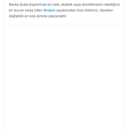
Banka Şube bilgilerinde bir hata, eksiklik veya düzeltilmesini istediğiniz
bir durum varsa lütfen
sayfamızdan bize bildiriniz. Gereken
İletişim
değişiklik en kısa sürede yapılacaktır.