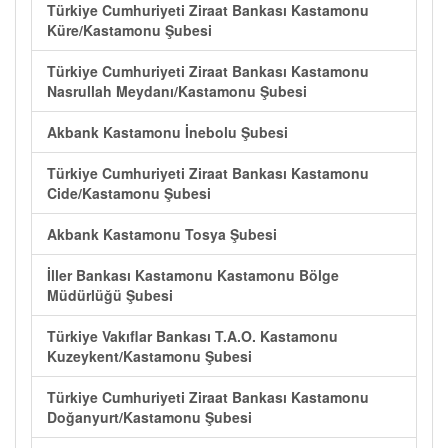
Türkiye Cumhuriyeti Ziraat Bankası Kastamonu
Küre/Kastamonu Şubesi
Türkiye Cumhuriyeti Ziraat Bankası Kastamonu
Nasrullah Meydanı/Kastamonu Şubesi
Akbank Kastamonu İnebolu Şubesi
Türkiye Cumhuriyeti Ziraat Bankası Kastamonu
Cide/Kastamonu Şubesi
Akbank Kastamonu Tosya Şubesi
İller Bankası Kastamonu Kastamonu Bölge
Müdürlüğü Şubesi
Türkiye Vakıflar Bankası T.A.O. Kastamonu
Kuzeykent/Kastamonu Şubesi
Türkiye Cumhuriyeti Ziraat Bankası Kastamonu
Doğanyurt/Kastamonu Şubesi