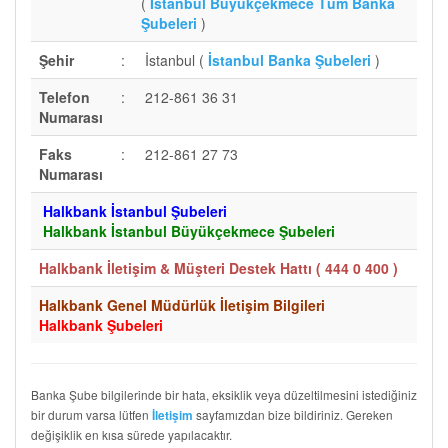
(
İstanbul Büyükçekmece Tüm Banka
Şubeleri
)
Şehir
:
İstanbul (
İstanbul Banka Şubeleri
)
Telefon
:
212-861 36 31
Numarası
Faks
:
212-861 27 73
Numarası
Halkbank İstanbul Şubeleri
Halkbank İstanbul Büyükçekmece Şubeleri
Halkbank İletişim & Müşteri Destek Hattı (
444 0 400
)
Halkbank Genel Müdürlük İletişim Bilgileri
Halkbank Şubeleri
Banka Şube bilgilerinde bir hata, eksiklik veya düzeltilmesini istediğiniz
bir durum varsa lütfen
sayfamızdan bize bildiriniz. Gereken
İletişim
değişiklik en kısa sürede yapılacaktır.