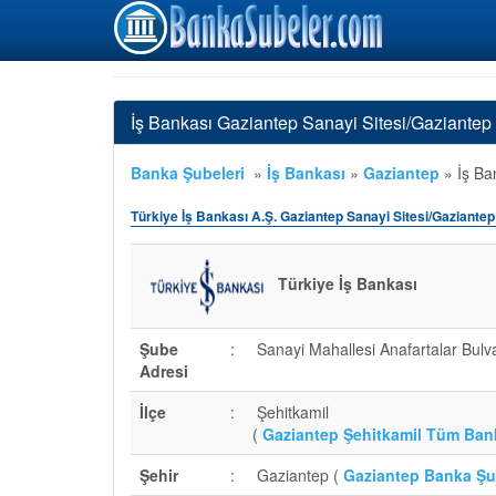
İş Bankası Gaziantep Sanayi Sitesi/Gaziantep
Banka Şubeleri
»
İş Bankası
»
Gaziantep
»
İş Ba
Türkiye İş Bankası A.Ş. Gaziantep Sanayi Sitesi/Gaziante
Türkiye İş Bankası
Şube
:
Sanayi Mahallesi Anafartalar Bulv
Adresi
İlçe
:
Şehitkamil
(
Gaziantep Şehitkamil Tüm Ban
Şehir
:
Gaziantep (
Gaziantep Banka Şu